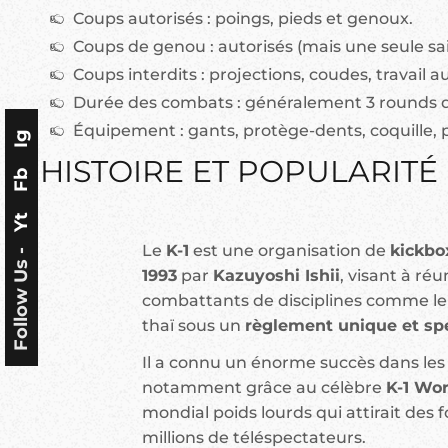
Coups autorisés : poings, pieds et genoux.
Coups de genou : autorisés (mais une seule sai
Coups interdits : projections, coudes, travail au
Durée des combats : généralement 3 rounds de
Équipement : gants, protège-dents, coquille, p
Ig
HISTOIRE ET POPULARITÉ 
Fb
Yt
Le
K-1
est une organisation de
kickbo
Follow Us -
1993
par
Kazuyoshi Ishii
, visant à réu
combattants de disciplines comme le k
thaï sous un
règlement unique et sp
Il a connu un énorme succès dans le
notamment grâce au célèbre
K-1 Wor
mondial poids lourds qui attirait des
millions de téléspectateurs.