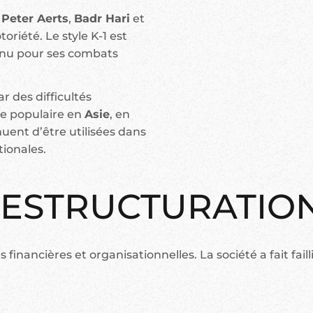
,
Peter Aerts
,
Badr Hari
et
oriété. Le style K-1 est
nnu pour ses combats
r des difficultés
ste populaire en
Asie
, en
nuent d’être utilisées dans
ionales.
RESTRUCTURATIO
s financières et organisationnelles. La société a fait fail