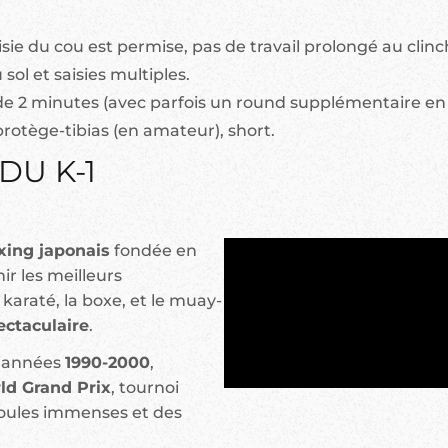
sie du cou est permise, pas de travail prolongé au clinch
 sol et saisies multiples.
 2 minutes (avec parfois un round supplémentaire en c
rotège-tibias (en amateur), short.
DU K-1
xing japonais
fondée en
nir les meilleurs
araté, la boxe, et le muay-
ectaculaire
.
s années
1990-2000
,
ld Grand Prix
, tournoi
 foules immenses et des