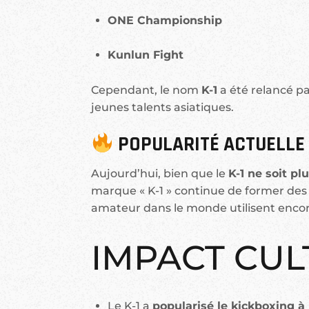
ONE Championship
Kunlun Fight
Cependant, le nom
K-1
a été relancé p
jeunes talents asiatiques.
POPULARITÉ ACTUELLE
Aujourd’hui, bien que le
K-1 ne soit pl
marque « K-1 » continue de former de
amateur dans le monde utilisent encor
IMPACT CUL
Le K-1 a
popularisé le kickboxing à 