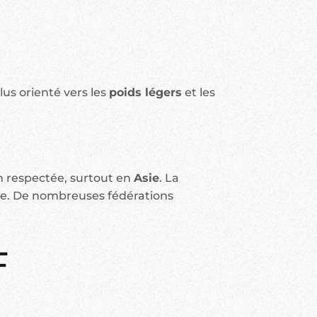
us orienté vers les
poids légers
et les
on respectée, surtout en
Asie
. La
re. De nombreuses fédérations
F