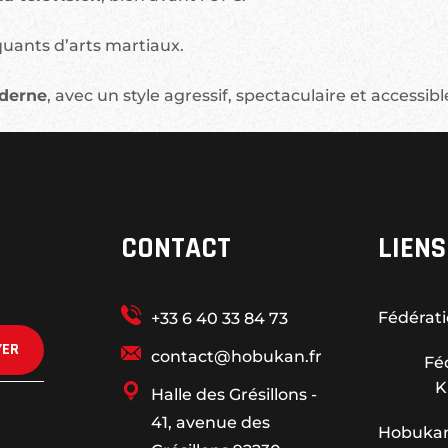
iquants d’arts martiaux.
derne
, avec un style agressif, spectaculaire et accessib
CONTACT
LIENS
Fédérati
+33 6 40 33 84 73
YER
contact@hobukan.fr
Fé
K
Halle des Grésillons -
41, avenue des
Hobuka