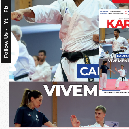
Fb
Yt
Follow Us -