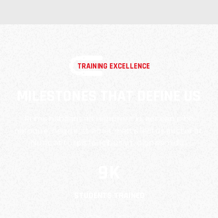
TRAINING EXCELLENCE
MILESTONES THAT DEFINE US
Primis habitant ad hendrerit id; aenean nibh
natoque. neque, sit amet mattis lectus auctor at.
Nunc at turpis faucibus ut, dignissim dui.
9
K
STUDENTS TRAINED