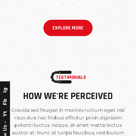
EXPLORE MORE
TESTIMONIALS
Ig
HOW WE'RE PERCEIVED
Fb
Gravida sed feugiat in montes rutrum eget nisl
Yt
risus duis hac finibus efficitur proin dignissim
Follow Us -
potenti luctus. neque, sit amet mattis lectus
auctor at. Nunc at turpis faucibus, vestibulum