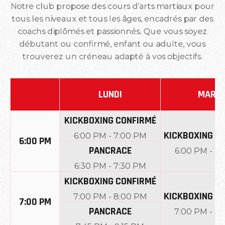
Notre club propose des cours d’arts martiaux pour
tous les niveaux et tous les âges, encadrés par des
coachs diplômés et passionnés. Que vous soyez
débutant ou confirmé, enfant ou adulte, vous
trouverez un créneau adapté à vos objectifs.
LUNDI
MARDI
KICKBOXING CONFIRMÉ
KICKBOXING D
6:00 PM
-
7:00 PM
6:00 PM
PANCRACE
6:00 PM
-
7:
6:30 PM
-
7:30 PM
KICKBOXING CONFIRMÉ
KICKBOXING D
7:00 PM
-
8:00 PM
7:00 PM
PANCRACE
7:00 PM
-
8: