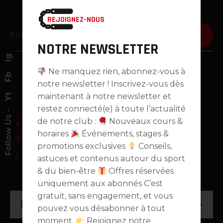
INFORMATIONS PRIVILÉGIÉES
REJOIGNEZ-NOUS
ENVOYER
NOTRE NEWSLETTER
Ig
Ne manquez rien, abonnez-vous à
Fb
notre newsletter ! Inscrivez-vous dès
maintenant à notre newsletter et
Yt
restez connecté(e) à toute l’actualité
Follow Us -
de notre club :
Nouveaux cours &
+33 6 40 33 84 73
horaires
Événements, stages &
contact@hobukan.fr
promotions exclusives
Conseils,
astuces et contenus autour du sport
Halle des Grésillons - 41, avenue des
& du bien-être
Offres réservées
Grésillons 92230 Gennevilliers
uniquement aux abonnés C’est
gratuit, sans engagement, et vous
Liens Utiles
pouvez vous désabonner à tout
moment.
Rejoignez notre