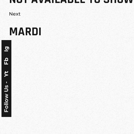
Next
MARDI
Ig
Fb
Yt
Follow Us -