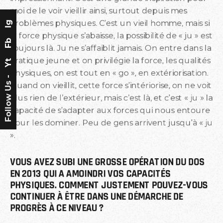
moi de le voir vieillir ainsi, surtout depuis mes
problèmes physiques. C’est un vieil homme, mais si
Ig
la force physique s’abaisse, la possibilité de « ju » est
Fb
toujours là. Ju ne s’affaiblit jamais. On entre dans la
pratique jeune et on privilégie la force, les qualités
Yt
physiques, on est tout en « go », en extériorisation.
Follow Us -
Quand on vieillit, cette force s’intériorise, on ne voit
plus rien de l’extérieur, mais c’est là, et c’est « ju » la
capacité de s’adapter aux forces qui nous entoure
pour les dominer. Peu de gens arrivent jusqu’à « ju
».
VOUS AVEZ SUBI UNE GROSSE OPÉRATION DU DOS 
EN 2013 QUI A AMOINDRI VOS CAPACITÉS 
PHYSIQUES. COMMENT JUSTEMENT POUVEZ-VOUS 
CONTINUER À ÊTRE DANS UNE DÉMARCHE DE 
PROGRÈS À CE NIVEAU ?