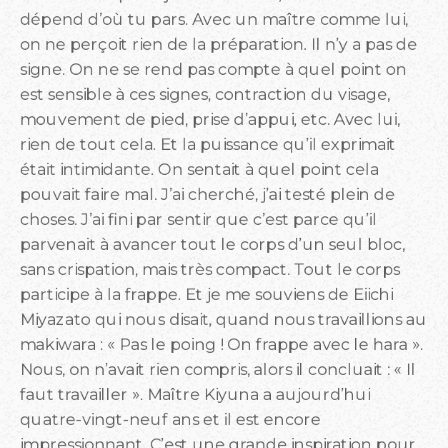
dépend d’où tu pars. Avec un maître comme lui,
on ne perçoit rien de la préparation. Il n’y a pas de
signe. On ne se rend pas compte à quel point on
est sensible à ces signes, contraction du visage,
mouvement de pied, prise d’appui, etc. Avec lui,
rien de tout cela. Et la puissance qu’il exprimait
était intimidante. On sentait à quel point cela
pouvait faire mal. J’ai cherché, j’ai testé plein de
choses. J’ai fini par sentir que c’est parce qu’il
parvenait à avancer tout le corps d’un seul bloc,
sans crispation, mais très compact. Tout le corps
participe à la frappe. Et je me souviens de Eiichi
Miyazato qui nous disait, quand nous travaillions au
makiwara : « Pas le poing ! On frappe avec le hara ».
Nous, on n’avait rien compris, alors il concluait : « Il
faut travailler ». Maître Kiyuna a aujourd’hui
quatre-vingt-neuf ans et il est encore
impressionnant. C’est une grande inspiration pour