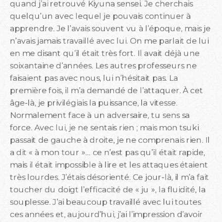
quand j’ai retrouvé Kiyuna sensei. Je cherchais
quelqu’un avec lequel je pouvais continuer à
apprendre. Je l’avais souvent vu à l’époque, mais je
n’avais jamais travaillé avec lui. On me parlait de lui
en me disant qu’il était très fort. Il avait déjà une
soixantaine d’années. Les autres professeurs ne
faisaient pas avec nous, lui n’hésitait pas. La
première fois, il m’a demandé de l’attaquer. À cet
âge-là, je privilégiais la puissance, la vitesse.
Normalement face à un adversaire, tu sens sa
force. Avec lui, je ne sentais rien ; mais mon tsuki
passait de gauche à droite, je ne comprenais rien. Il
a dit « à mon tour »… ce n’est pas qu’il était rapide,
mais il était impossible à lire et les attaques étaient
très lourdes. J’étais désorienté. Ce jour-là, il m’a fait
toucher du doigt l’efficacité de « ju », la fluidité, la
souplesse. J’ai beaucoup travaillé avec lui toutes
ces années et, aujourd’hui, j’ai l’impression d’avoir