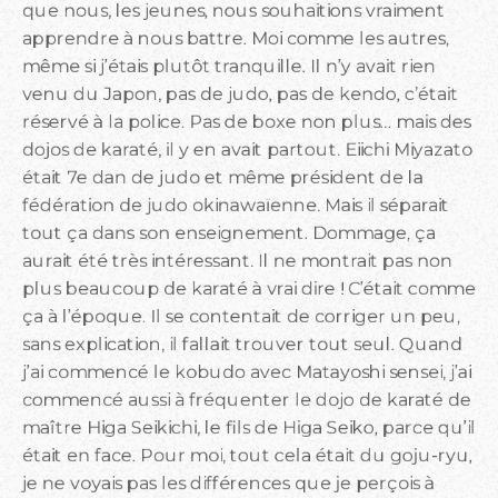
que nous, les jeunes, nous souhaitions vraiment
apprendre à nous battre. Moi comme les autres,
même si j’étais plutôt tranquille. Il n’y avait rien
venu du Japon, pas de judo, pas de kendo, c’était
réservé à la police. Pas de boxe non plus… mais des
dojos de karaté, il y en avait partout. Eiichi Miyazato
était 7e dan de judo et même président de la
fédération de judo okinawaïenne. Mais il séparait
tout ça dans son enseignement. Dommage, ça
aurait été très intéressant. Il ne montrait pas non
plus beaucoup de karaté à vrai dire ! C’était comme
ça à l’époque. Il se contentait de corriger un peu,
sans explication, il fallait trouver tout seul. Quand
j’ai commencé le kobudo avec Matayoshi sensei, j’ai
commencé aussi à fréquenter le dojo de karaté de
maître Higa Seikichi, le fils de Higa Seiko, parce qu’il
était en face. Pour moi, tout cela était du goju-ryu,
je ne voyais pas les différences que je perçois à